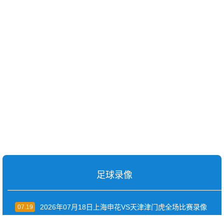
足球录像
2026年07月18日上海申花VS天津津门虎全场比赛录像
07.19