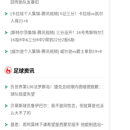
回传助队友暴扣
[卡拉班个人集锦-腾讯视频] 5记三分！卡拉班vs凯尔特
人得21+8
[斯特尔茨集锦-腾讯视频] 三分没开！16号秀斯特尔茨
16投8中&三分8中2得到22分2板6助
[威尔逊个人集锦-腾讯视频] 威尔逊vs爵士拿到19+8
足球资讯
负世界第136法罗群岛！捷克总经理内德维德致歉：对
球队极度失望
贝蒂斯球员鲁伊巴尔：我不是同性恋，但就算是也没什
么大不了的
基恩：若阿莫林下课希望是西蒙尼接手 他能制造出一些