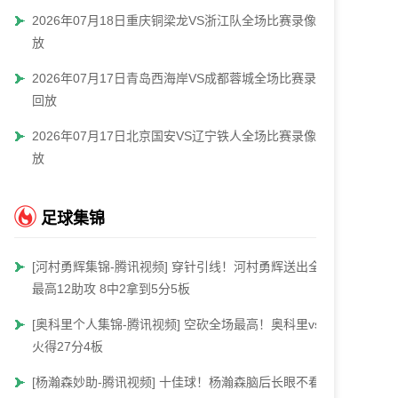
2026年07月18日重庆铜梁龙VS浙江队全场比赛录像回
放
2026年07月17日青岛西海岸VS成都蓉城全场比赛录像
回放
2026年07月17日北京国安VS辽宁铁人全场比赛录像回
放
足球集锦
[河村勇辉集锦-腾讯视频] 穿针引线！河村勇辉送出全场
最高12助攻 8中2拿到5分5板
[奥科里个人集锦-腾讯视频] 空砍全场最高！奥科里vs热
火得27分4板
[杨瀚森妙助-腾讯视频] 十佳球！杨瀚森脑后长眼不看人