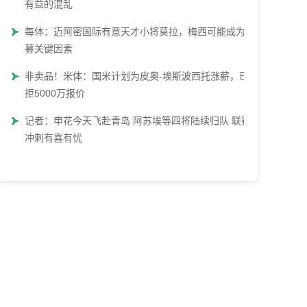
有益的混乱
每体：迈阿密国际有意天才小将莫拉，梅西可能成为招
募关键因素
非卖品！米体：国米计划为皮奥-埃斯波西托涨薪，已
拒5000万报价
记者：申花今天飞赴青岛 阿苏埃等四将陆续归队 联赛
冲刺有喜有忧