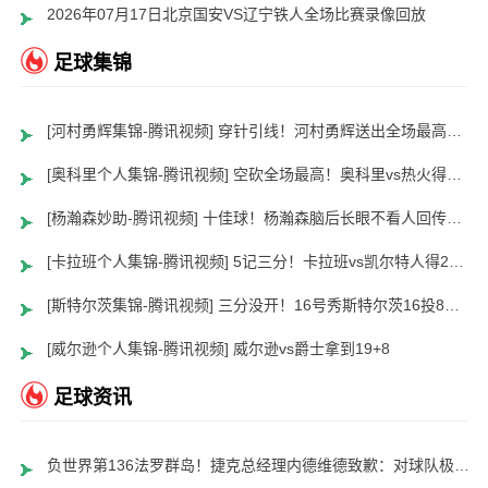
2026年07月17日北京国安VS辽宁铁人全场比赛录像回放
足球集锦
[河村勇辉集锦-腾讯视频] 穿针引线！河村勇辉送出全场最高12助攻 8中2拿到5分5板
[奥科里个人集锦-腾讯视频] 空砍全场最高！奥科里vs热火得27分4板
[杨瀚森妙助-腾讯视频] 十佳球！杨瀚森脑后长眼不看人回传助队友暴扣
[卡拉班个人集锦-腾讯视频] 5记三分！卡拉班vs凯尔特人得21+8
[斯特尔茨集锦-腾讯视频] 三分没开！16号秀斯特尔茨16投8中&三分8中2得到22分2板6助
[威尔逊个人集锦-腾讯视频] 威尔逊vs爵士拿到19+8
足球资讯
负世界第136法罗群岛！捷克总经理内德维德致歉：对球队极度失望