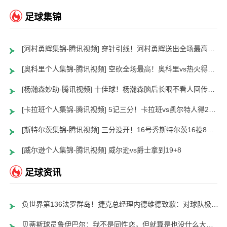
足球集锦
[河村勇辉集锦-腾讯视频] 穿针引线！河村勇辉送出全场最高12助攻 8中2拿到5分5板
[奥科里个人集锦-腾讯视频] 空砍全场最高！奥科里vs热火得27分4板
[杨瀚森妙助-腾讯视频] 十佳球！杨瀚森脑后长眼不看人回传助队友暴扣
[卡拉班个人集锦-腾讯视频] 5记三分！卡拉班vs凯尔特人得21+8
[斯特尔茨集锦-腾讯视频] 三分没开！16号秀斯特尔茨16投8中&三分8中2得到22分2板6助
[威尔逊个人集锦-腾讯视频] 威尔逊vs爵士拿到19+8
足球资讯
负世界第136法罗群岛！捷克总经理内德维德致歉：对球队极度失望
贝蒂斯球员鲁伊巴尔：我不是同性恋，但就算是也没什么大不了的