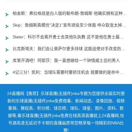
帕金斯：弗拉格就是白人版的勒布朗-詹姆斯 他确实拥有这种天赋包
Skip：詹姆斯真模仿“决定1”宣布退役至少体面 哗众取宠太掉价了
Slater：科尔不会离开勇士去其他队执教 这不是他在勇士最后一季
比克斯塔夫：我们会让奥萨尔更多持球 这能迫使对手改变防守策略
库里开酒吧！阿耶莎：我一直想嫁给一个钟情威士忌的男人
4记三分！凯利：当球队需要时要抓住机会 我要做的是命中空位投篮
24直播网【推荐】乐球直播(无插件)nba专题为您提供全面实时更
新的乐球直播(无插件)nba免费观看、新闻动态、录像回放、视频
集锦、赛程表、积分榜、球员榜、球队、球星、图片、资料、数
据等,看乐球直播(无插件)nba免费在线高清直播就上24直播网,信
号源高清无延迟不卡顿的直播画质带您畅享每一场精彩的NBA比
赛!