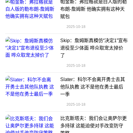
帕金斯：弗拉格就是白人版的勒
布朗-詹姆斯 他确实拥有这种天
赋包
2025-10-18
Skip：詹姆斯真模仿“决定1”宣布
退役至少体面 哗众取宠太掉价
了
2025-10-18
Slater：科尔不会离开勇士去其
他队执教 这不是他在勇士最后
一季
2025-10-18
比克斯塔夫：我们会让奥萨尔更
多持球 这能迫使对手改变防守