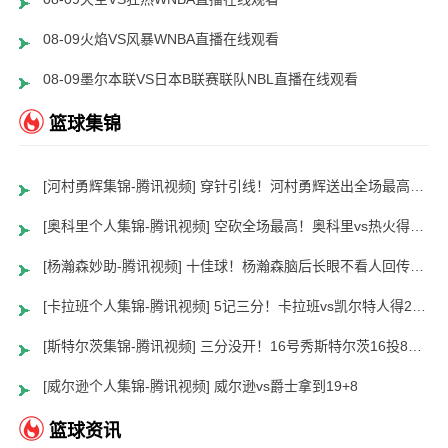
08-09火焰VS风暴WNBA直播在线观看
08-09墨尔本联VS日本B联赛联队NBL直播在线观看
篮球集锦
[河村勇辉集锦-腾讯视频] 穿针引线！河村勇辉送出全场最高12助攻 8中2拿到5分5板
[奥科里个人集锦-腾讯视频] 空砍全场最高！奥科里vs热火得27分4板
[杨瀚森妙助-腾讯视频] 十佳球！杨瀚森脑后长眼不看人回传助队友暴扣
[卡拉班个人集锦-腾讯视频] 5记三分！卡拉班vs凯尔特人得21+8
[斯特尔茨集锦-腾讯视频] 三分没开！16号秀斯特尔茨16投8中&三分8中2得到22分2板6助
[威尔逊个人集锦-腾讯视频] 威尔逊vs爵士拿到19+8
篮球资讯