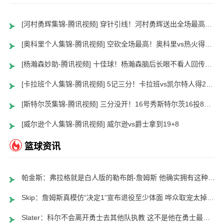
[河村勇辉集锦-腾讯视频] 穿针引线！河村勇辉送出全场最高12助攻 8中2拿到5分5板
[奥科里个人集锦-腾讯视频] 空砍全场最高！奥科里vs热火得27分4板
[杨瀚森妙助-腾讯视频] 十佳球！杨瀚森脑后长眼不看人回传助队友暴扣
[卡拉班个人集锦-腾讯视频] 5记三分！卡拉班vs凯尔特人得21+8
[斯特尔茨集锦-腾讯视频] 三分没开！16号秀斯特尔茨16投8中&三分8中2得到22分2板6助
[威尔逊个人集锦-腾讯视频] 威尔逊vs爵士拿到19+8
篮球资讯
帕金斯：弗拉格就是白人版的勒布朗-詹姆斯 他确实拥有这种天赋包
Skip：詹姆斯真模仿“决定1”宣布退役至少体面 哗众取宠太掉价了
Slater：科尔不会离开勇士去其他队执教 这不是他在勇士最后一季