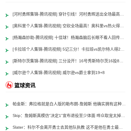
[河村勇辉集锦-腾讯视频] 穿针引线！河村勇辉送出全场最高12助攻 8中2拿到5分5板
[奥科里个人集锦-腾讯视频] 空砍全场最高！奥科里vs热火得27分4板
[杨瀚森妙助-腾讯视频] 十佳球！杨瀚森脑后长眼不看人回传助队友暴扣
[卡拉班个人集锦-腾讯视频] 5记三分！卡拉班vs凯尔特人得21+8
[斯特尔茨集锦-腾讯视频] 三分没开！16号秀斯特尔茨16投8中&三分8中2得到22分2板6助
[威尔逊个人集锦-腾讯视频] 威尔逊vs爵士拿到19+8
篮球资讯
帕金斯：弗拉格就是白人版的勒布朗-詹姆斯 他确实拥有这种天赋包
Skip：詹姆斯真模仿“决定1”宣布退役至少体面 哗众取宠太掉价了
Slater：科尔不会离开勇士去其他队执教 这不是他在勇士最后一季